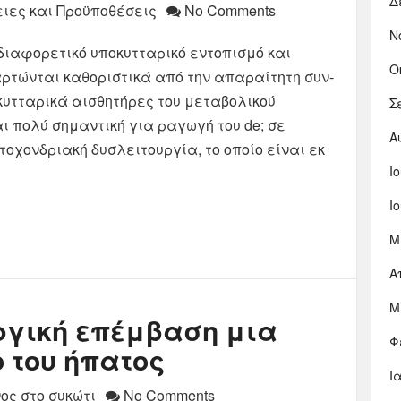
Δ
ιες και Προϋποθέσεις
No Comments
Ν
 διαφορετικό υποκυτταρικό εντοπισμό και
Ο
αρτώνται καθοριστικά από την απαραίτητη συν-
κυτταρικά αισθητήρες του μεταβολικού
Σ
αι πολύ σημαντική για ραγωγή του de; σε
Α
οχονδριακή δυσλειτουργία, το οποίο είναι εκ
Ι
Ι
Μ
Α
Μ
υργική επέμβαση μια
Φ
 του ήπατος
Ι
ος στο συκώτι
No Comments