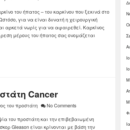
Δ
κίνο του ήπατος – του καρκίνου που ξεκινά στο
Ν
Ωστόσο, για να είναι δυνατή η χειρουργική
Ο
αι αρκετά νωρίς για να αφαιρεθεί. Καρκίνος
ίρεση μέρους του ήπατος σας ονομάζεται
Σ
Α
Ι
Ι
Μ
στάτη Cancer
Α
Μ
ος του προστάτη
No Comments
Φ
ψία του προστάτη και την επιβεβαιωμένη
Ι
σκορ Gleason είναι κρίνονται με βάση την