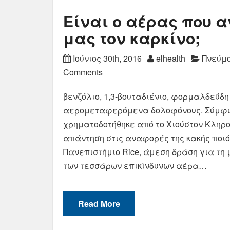
Είναι ο αέρας που 
μας τον καρκίνο;
Ιούνιος 30th, 2016
elhealth
Πνεύμ
Comments
βενζόλιο, 1,3-βουταδιένιο, φορμαλδεΰδη
αερομεταφερόμενα δολοφόνους. Σύμφω
χρηματοδοτήθηκε από το Χιούστον Κληρο
απάντηση στις αναφορές της κακής ποιό
Πανεπιστήμιο Rice, άμεση δράση για τ
των τεσσάρων επικίνδυνων αέρα…
Read More