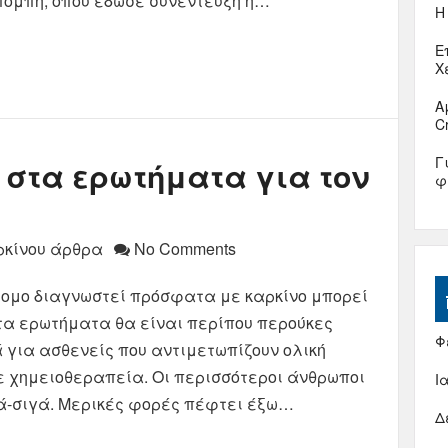
κπομπή, όπου έδωσε συνέντευξη η…
Η
Ε
Χ
Α
C
Γ
 στα ερωτήματα για τον
φ
ρκίνου άρθρα
No Comments
ομο διαγνωστεί πρόσφατα με καρκίνο μπορεί
 τα ερωτήματα θα είναι περίπου περούκες
Φ
κά για ασθενείς που αντιμετωπίζουν ολική
 χημειοθεραπεία. Οι περισσότεροι άνθρωποι
Ι
γά-σιγά. Μερικές φορές πέφτει έξω…
Δ