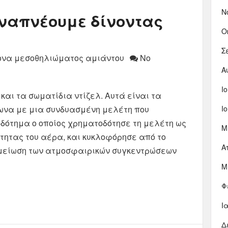
Ν
αναπνέουμε δίνοντας
Ο
Σ
ονα μεσοθηλιώματος αμιάντου
No
Α
Ι
 και τα σωματίδια ντίζελ. Αυτά είναι τα
να με μια συνδυασμένη μελέτη που
Ι
δότημα ο οποίος χρηματοδότησε τη μελέτη ως
Μ
τητας του αέρα, και κυκλοφόρησε από το
Α
η μείωση των ατμοσφαιρικών συγκεντρώσεων
Μ
Φ
Ι
Δ