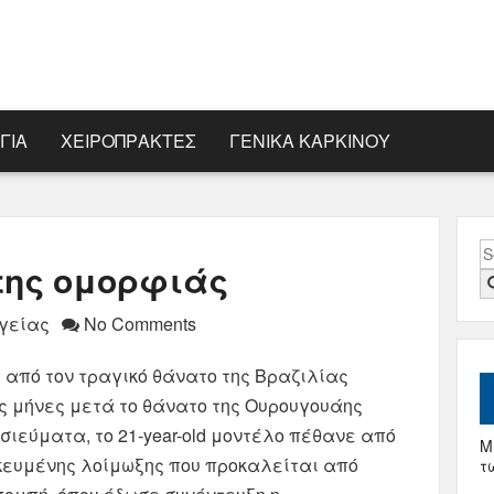
ΓΊΑ
ΧΕΙΡΟΠΡΆΚΤΕΣ
ΓΕΝΙΚΆ ΚΑΡΚΊΝΟΥ
S
της ομορφιάς
fo
Υγείας
No Comments
από τον τραγικό θάνατο της Βραζιλίας
ους μήνες μετά το θάνατο της Ουρουγουάης
σιεύματα, το 21-year-old μοντέλο πέθανε από
Μ
κευμένης λοίμωξης που προκαλείται από
τ