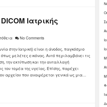
Ν
Ο
 DICOM Ιατρικής
Σ
Α
πόθεια
No Comments
Ι
νία στην Ιατρική) είναι η άνοδος, παγκόσμιο
Ι
, όπως μελέτες εικόνας. Αυτό περιλαμβάνει τις
Μ
ση, την εκτύπωση και την ανταλλαγή
Α
ς του τομέα της υγείας. Επίσης, παρέχει
του αρχείου που αναφέρεται γενικά ως μια…
Μ
Φ
Ι
Δ