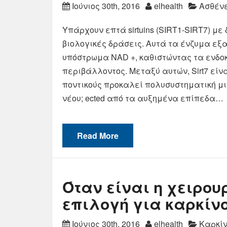
Ιούνιος 30th, 2016
elhealth
Ασθένε
Υπάρχουν επτά sirtuins (SIRT1-SIRT7) με
βιολογικές δράσεις. Αυτά τα ένζυμα εξ
υπόστρωμα NAD +, καθιστώντας τα ενδο
περιβάλλοντος. Μεταξύ αυτών, Sirt7 είν
ποντικούς προκαλεί πολυσυστηματική μιτ
νέου; ected από τα αυξημένα επίπεδα…
Read More
Όταν είναι η χειρο
επιλογή για καρκίνο
Ιούνιος 30th, 2016
elhealth
Καρκίν