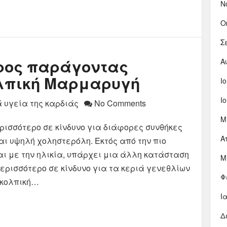
Ν
Ο
Σ
ερος παράγοντας
Α
ολπική Μαρμαρυγή
Ι
Ι
 υγεία της καρδιάς
No Comments
Μ
ρισσότερο σε κίνδυνο για διάφορες συνθήκες
Α
αι υψηλή χοληστερόλη. Εκτός από την πιο
ι με την ηλικία, υπάρχει μια άλλη κατάσταση
Μ
ερισσότερο σε κίνδυνο για τα κεριά γενεθλίων
Φ
 κολπική…
Ι
Δ