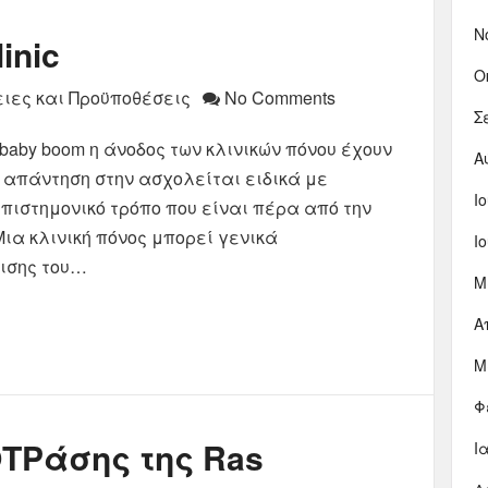
Ν
inic
Ο
ιες και Προϋποθέσεις
No Comments
Σ
baby boom η άνοδος των κλινικών πόνου έχουν
Α
 απάντηση στην ασχολείται ειδικά με
Ι
ιστημονικό τρόπο που είναι πέρα ​​από την
Μια κλινική πόνος μπορεί γενικά
Ι
ισης του…
Μ
Α
Μ
Φ
ΟΤΡάσης της Ras
Ι