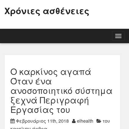
Χρόνιες ασθένειες
Togg
navig
Ο καρκίνος αγαπά
Όταν ένα
ανοσοποιητικό σύστημα
ξεχνά Περιγραφή
Εργασίας του
Φεβρουάριος 11th, 2018
elhealth
του
καρκίνου άρθρα