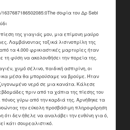
sts/1637687186502085:0The σοφία του Δρ Sebi
ύδι
πίεση της γιαγιάς μου, μια επίμονη μαύρο
ρες. Λαμβάνοντας τοξικά λισινοπρίλη της
πό τα 4.000 φρικιαστικές μαρτυρίες ήταν
ε τη φύση να ακολουθήσει την πορεία της.
γιέν, χυμό σέλινο, παιδική ασπιρίνη, οι
δικα μέσα θα μπορούσαμε να βρούμε. Ήταν
οξυγονωμένο νερό σε μια κανάτα. Κάλεσε
 εβδομάδες πριν από τα χάπια της πίεσης του
ι πόνος γύρω από την καρδιά της. Αρνήθηκε τα
αγνοώντας την εύκολη προσβάσιμη πληροφόρηση
η ότι δεν ήθελε να αναλάβει την ευθύνη για ό,
εί κάτι σουρεαλιστικό.