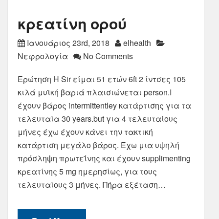
κρεατίνη ορού
Ιανουάριος 23rd, 2018
elhealth
Νεφρολογία
No Comments
Ερώτηση Η Sir είμαι 51 ετών 6ft 2 ίντσες 105
κιλά μυϊκή βαριά πλαισιώνεται person.I
έχουν βάρος intermittentley κατάρτισης για τα
τελευταία 30 years.but για 4 τελευταίους
μήνες έχω έχουν κάνει την τακτική
κατάρτιση μεγάλο βάρος. Έχω μια υψηλή
πρόσληψη πρωτεΐνης και έχουν supplimenting
κρεατίνης 5 mg ημερησίως, για τους
τελευταίους 3 μήνες. Πήρα εξέταση…