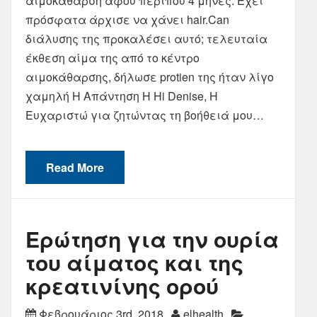
αιμοκάθαρση αφού περίπου 4 μήνες. Έχει
πρόσφατα άρχισε να χάνει hair.Can
διάλυσης της προκαλέσει αυτό; τελευταία
έκθεση αίμα της από το κέντρο
αιμοκάθαρσης, δήλωσε protien της ήταν λίγο
χαμηλή Η Απάντηση Η Hi Denise, Η
Ευχαριστώ για ζητώντας τη βοήθειά μου…
Read More
Ερώτηση για την ουρία
του αίματος και της
κρεατινίνης ορού
Φεβρουάριος 3rd, 2018
elhealth