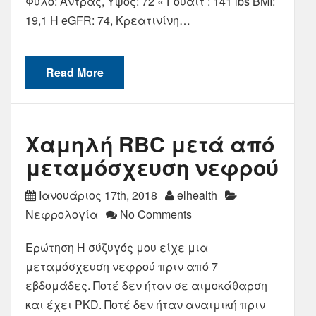
Φύλο: Άντρας, Ύψος: 72 « Γουάιτ : 141 lbs ΒΜΙ:
19,1 Η eGFR: 74, Κρεατινίνη…
Read More
Χαμηλή RBC μετά από
μεταμόσχευση νεφρού
Ιανουάριος 17th, 2018
elhealth
Νεφρολογία
No Comments
Ερώτηση Η σύζυγός μου είχε μια
μεταμόσχευση νεφρού πριν από 7
εβδομάδες. Ποτέ δεν ήταν σε αιμοκάθαρση
και έχει PKD. Ποτέ δεν ήταν αναιμική πριν