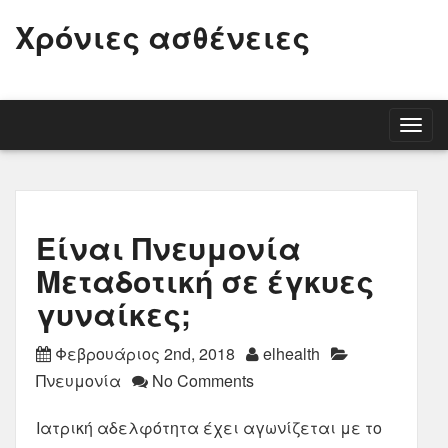
Χρόνιες ασθένειες
Togg
navig
Είναι Πνευμονία
Μεταδοτική σε έγκυες
γυναίκες;
Φεβρουάριος 2nd, 2018
elhealth
Πνευμονία
No Comments
Ιατρική αδελφότητα έχει αγωνίζεται με το