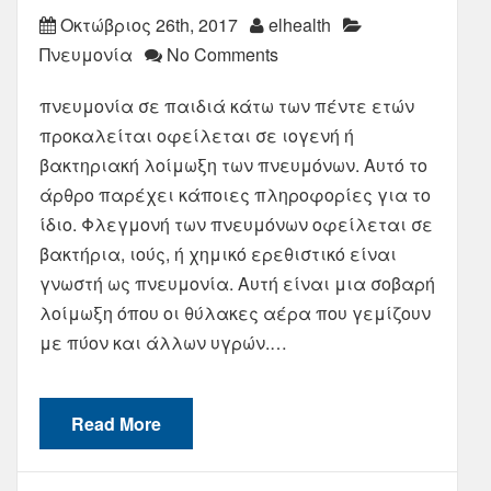
Οκτώβριος 26th, 2017
elhealth
Πνευμονία
No Comments
πνευμονία σε παιδιά κάτω των πέντε ετών
προκαλείται οφείλεται σε ιογενή ή
βακτηριακή λοίμωξη των πνευμόνων. Αυτό το
άρθρο παρέχει κάποιες πληροφορίες για το
ίδιο. Φλεγμονή των πνευμόνων οφείλεται σε
βακτήρια, ιούς, ή χημικό ερεθιστικό είναι
γνωστή ως πνευμονία. Αυτή είναι μια σοβαρή
λοίμωξη όπου οι θύλακες αέρα που γεμίζουν
με πύον και άλλων υγρών.…
Read More