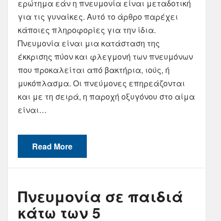
ερώτημα εάν η πνευμονία είναι μεταδοτική
για τις γυναίκες. Αυτό το άρθρο παρέχει
κάποιες πληροφορίες για την ίδια.
Πνευμονία είναι μια κατάσταση της
έκκρισης πύον και φλεγμονή των πνευμόνων
που προκαλείται από βακτήρια, ιούς, ή
μυκόπλασμα. Οι πνεύμονες επηρεάζονται
και με τη σειρά, η παροχή οξυγόνου στο αίμα
είναι…
Read More
Πνευμονία σε παιδιά
κάτω των 5