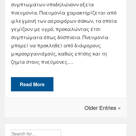
συμπτωμάτων υποδηλώνουν οξεία
πνευμονία. Πνευμονία χαρακτηρίζεται από
φλεγμονή των αεροφόρων σάκων, τα οποία
γεμίζουν με υγρό, προκαλώντας έτσι
συμπτώματα όπως δύσπνοια. Πνευμονία
μπορεί να προκληθεί από διάφορους
μικροοργανισμούς, καθώς επίσης και τη
ζημία στους πνεύμονες.…
Read More
Older Entries »
Search