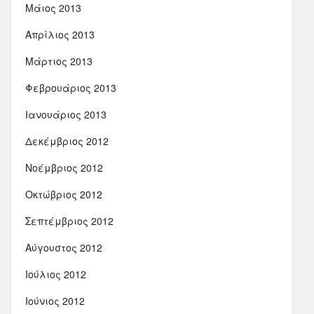
Μάιος 2013
Απρίλιος 2013
Μάρτιος 2013
Φεβρουάριος 2013
Ιανουάριος 2013
Δεκέμβριος 2012
Νοέμβριος 2012
Οκτώβριος 2012
Σεπτέμβριος 2012
Αύγουστος 2012
Ιούλιος 2012
Ιούνιος 2012