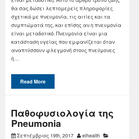
θα σας δώσει λεπτομερείς πληροφορίες
σχετικά με πνευμονία, τις αιτίες και τα
συμπτώματά της, και επίσης αν η πνευμονία
είναι μεταδοτικό. Πνευμονία είναι μια
κατάσταση υγείας που εμφανίζεται όταν
αναπτύσσουν φλεγμονή στους πνεύμονες
ή…
Read More
Παθοφυσιολογία της
Pneumonia
Σεπτέμβριος 19th, 2017
elhealth