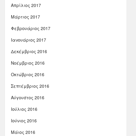
Απρίλιος 2017
Μάρτιος 2017
Φεβρουάριος 2017
Ιανουάριος 2017
Δεκέμβριος 2016
Νοέμβριος 2016
Οκτώβριος 2016
Σεπτέμβριος 2016
Αύγουστος 2016
Ιούλιος 2016
Ιούνιος 2016
Μάιος 2016