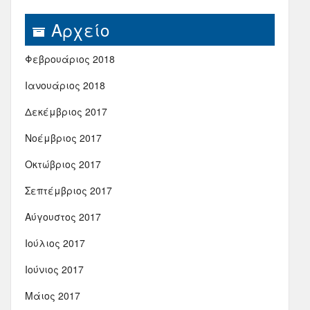
Αρχείο
Φεβρουάριος 2018
Ιανουάριος 2018
Δεκέμβριος 2017
Νοέμβριος 2017
Οκτώβριος 2017
Σεπτέμβριος 2017
Αύγουστος 2017
Ιούλιος 2017
Ιούνιος 2017
Μάιος 2017