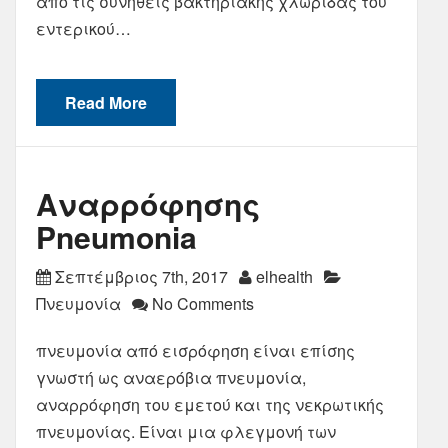
από τις συνήθεις βακτηριακής χλωρίδας του
εντερικού…
Read More
Αναρρόφησης
Pneumonia
Σεπτέμβριος 7th, 2017
elhealth
Πνευμονία
No Comments
πνευμονία από εισρόφηση είναι επίσης
γνωστή ως αναερόβια πνευμονία,
αναρρόφηση του εμετού και της νεκρωτικής
πνευμονίας. Είναι μια φλεγμονή των