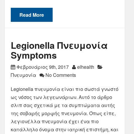
Read More
Legionella Πνευμονία
Symptoms
Φεβρουάριος 9th, 2017
elhealth
Πνευμονία
No Comments
Legionella πνευμονία είναι πιο σωστά γνωστό
ως νόσος των λεγεωνάριων. Αυτό το άρθρο
σλιπ σας σχετικά με τα συμπτώματα αυτής
της σοβαρής μορφής πνευμονία. Όπως είπε,
λεγιονέλλα πνευμονία έχει ένα πιο
κατάλληλο όνομα στην ιατρική επιστήμη, και