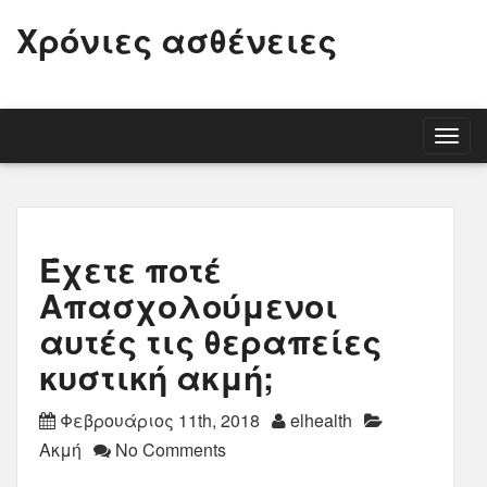
Χρόνιες ασθένειες
Togg
navig
Έχετε ποτέ
Απασχολούμενοι
αυτές τις θεραπείες
κυστική ακμή;
Φεβρουάριος 11th, 2018
elhealth
Ακμή
No Comments