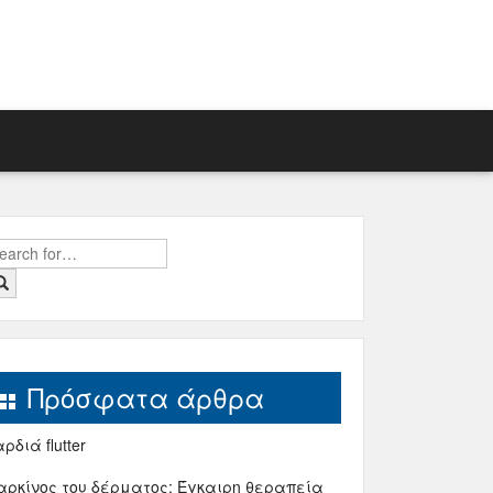
earch
r:
Πρόσφατα άρθρα
ρδιά flutter
αρκίνος του δέρματος; Έγκαιρη θεραπεία