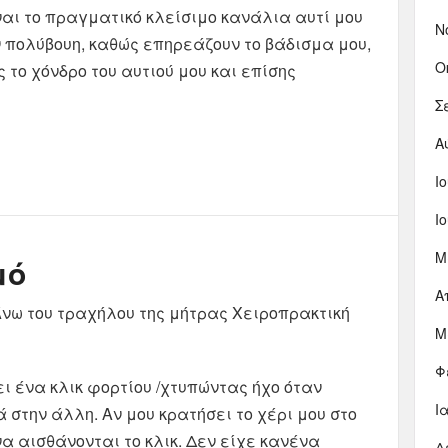
ναι το πραγματικό κλείσιμο κανάλια αυτί μου
Ν
 πολύβουη, καθώς επηρεάζουν το βάδισμα μου,
Ο
 το χόνδρο του αυτιού μου και επίσης
Σ
Α
Ι
Ι
Μ
μό
Α
νω του τραχήλου της μήτρας Χειροπρακτική
Μ
Φ
ι ένα κλικ φορτίου /χτυπώντας ήχο όταν
Ι
 στην άλλη. Αν μου κρατήσει το χέρι μου στο
να αισθάνονται το κλικ. Δεν είχε κανένα
Δ