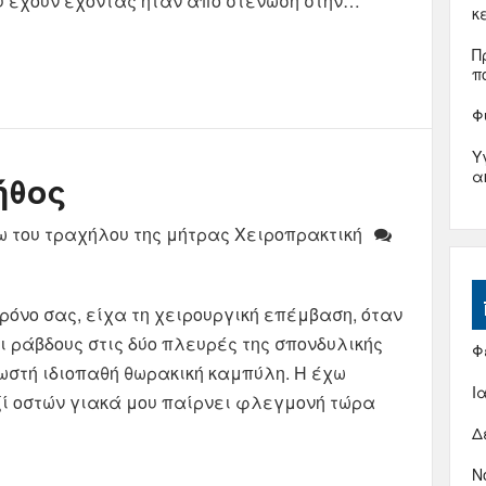
ου έχουν έχοντας ήταν από στένωση στην…
κ
Π
π
Φ
Υ
α
ήθος
ω του τραχήλου της μήτρας Χειροπρακτική
ρόνο σας, είχα τη χειρουργική επέμβαση, όταν
αι ράβδους στις δύο πλευρές της σπονδυλικής
Φ
σωστή ιδιοπαθή θωρακική καμπύλη. Η έχω
Ι
δεξί οστών γιακά μου παίρνει φλεγμονή τώρα
Δ
Ν