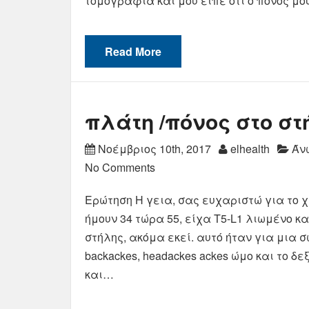
τομογραφία και μου είπε ότι ο πόνος μ
Read More
πλάτη /πόνος στο στ
Νοέμβριος 10th, 2017
elhealth
Άν
No Comments
Ερώτηση Η γεια, σας ευχαριστώ για το χ
ήμουν 34 τώρα 55, είχα T5-L1 λιωμένο κ
στήλης, ακόμα εκεί. αυτό ήταν για μια 
backackes, headackes ackes ώμο και το 
και…