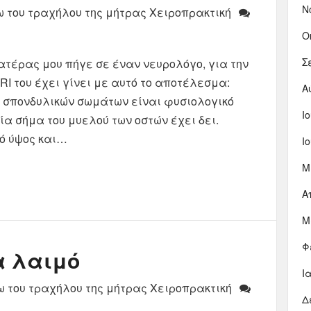
Ν
ω του τραχήλου της μήτρας Χειροπρακτική
Ο
Σ
ατέρας μου πήγε σε έναν νευρολόγο, για την
RI του έχει γίνει με αυτό το αποτέλεσμα:
Α
. σπονδυλικών σωμάτων είναι φυσιολογικό
Ι
ία σήμα του μυελού των οστών έχει δει.
κό ύψος και…
Ι
Μ
Α
Μ
Φ
α λαιμό
Ι
ω του τραχήλου της μήτρας Χειροπρακτική
Δ