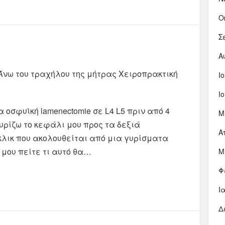
Ο
Σ
Α
Άνω του τραχήλου της μήτρας Χειροπρακτική
Ι
Ι
α οσφυϊκή lamenectomie σε L4 L5 πριν από 4
Μ
γυρίζω το κεφάλι μου προς τα δεξιά
Α
 κλικ που ακολουθείται από μια γυρίσματα
 μου πείτε τι αυτό θα…
Μ
Φ
Ι
Δ