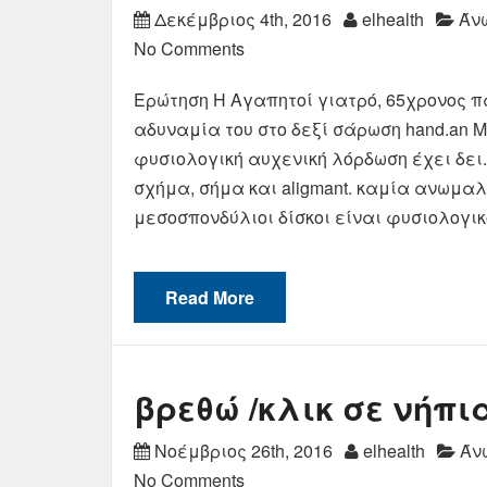
Δεκέμβριος 4th, 2016
elhealth
Άν
No Comments
Ερώτηση Η Αγαπητοί γιατρό, 65χρονος π
αδυναμία του στο δεξί σάρωση hand.an M
φυσιολογική αυχενική λόρδωση έχει δει
σχήμα, σήμα και aligmant. καμία ανωμαλ
μεσοσπονδύλιοι δίσκοι είναι φυσιολογι
Read More
βρεθώ /κλικ σε νήπι
Νοέμβριος 26th, 2016
elhealth
Άν
No Comments