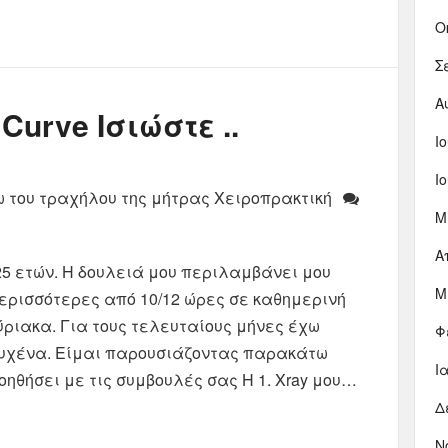
Ο
Σ
Α
urve Ισιώστε ..
Ι
Ι
 του τραχήλου της μήτρας Χειροπρακτική
Μ
Α
25 ετών. Η δουλειά μου περιλαμβάνει μου
Μ
ερισσότερες από 10/12 ώρες σε καθημερινή
ιακα. Για τους τελευταίους μήνες έχω
Φ
 αυχένα. Είμαι παρουσιάζοντας παρακάτω
Ι
ηθήσει με τις συμβουλές σας Η 1. Xray μου…
Δ
Ν