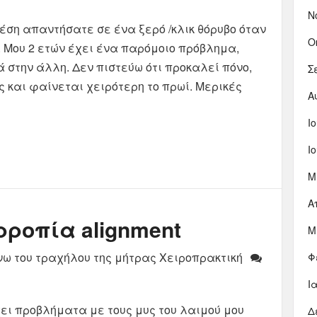
Ν
έση απαντήσατε σε ένα ξερό /κλικ θόρυβο όταν
Ο
. Μου 2 ετών έχει ένα παρόμοιο πρόβλημα,
 στην άλλη. Δεν πιστεύω ότι προκαλεί πόνο,
Σ
 και φαίνεται χειρότερη το πρωί. Μερικές
Α
Ι
Ι
Μ
Α
ρροπία alignment
Μ
νω του τραχήλου της μήτρας Χειροπρακτική
Φ
Ι
χει προβλήματα με τους μυς του λαιμού μου
Δ