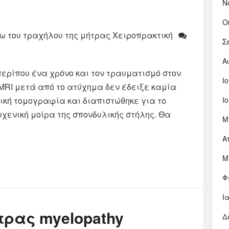
Ν
Ο
ω του τραχήλου της μήτρας Χειροπρακτική
Σ
Α
ερίπου ένα χρόνο και τον τραυματισμό στον
Ι
 MRI μετά από το ατύχημα δεν έδειξε καμία
τική τομογραφία και διαπιστώθηκε για το
Ι
 αυχενική μοίρα της σπονδυλικής στήλης. Θα
Μ
Α
Μ
Φ
Ι
τρας myelopathy
Δ