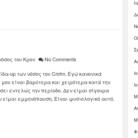
Ι
Δ
Ν
Ο
Σ
νόσος του Κρον
No Comments
Α
Ι
δα-up των νόσος του Crohn. Εγώ κανονικά
ς μου είναι βαρύτερα και χειρότερα κατά την
Ι
σει εντελώς την περίοδο. Δεν είμαι σίγουρα
Μ
εν είμαι εμμηνόπαυση. Είναι φυσιολογικό αυτό,
Α
Μ
Φ