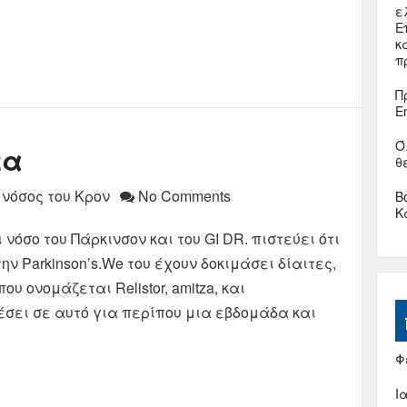
ε
Ε
κ
π
Π
E
Ό
τα
θ
 νόσος του Κρον
No Comments
Β
Κ
όσο του Πάρκινσον και του GI DR. πιστεύει ότι
ην Parkinson’s.We του έχουν δοκιμάσει δίαιτες,
υ ονομάζεται Relistor, amitza, και
έσει σε αυτό για περίπου μια εβδομάδα και
Φ
Ι