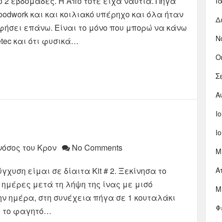
ό 2 εβδομάδες. Η Από τότε είχα ναυτία. Πήγα
Ι
bloodwork και και κοιλιακό υπέρηχο και όλα ήταν
Δ
αφήσει επάνω. Είναι το μόνο που μπορώ να κάνω
Ν
etec και ότι φυσικά…
Ο
Σ
Α
Ι
Ι
νόσος του Κρον
No Comments
Μ
γχυση είμαι σε δίαιτα Kit # 2. Ξεκίνησα το
Α
 ημέρες μετά τη λήψη της ίνας με μισό
Μ
ην ημέρα, στη συνέχεια πήγα σε 1 κουταλάκι
Φ
ό το φαγητό…