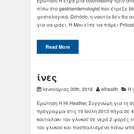
Ερώτηση Η είχα μια colonostomy πριν απ
πίσω στο gastroenternologist που έτρεξε 
φυσιολογικά. Ωστόσο, η ναυτία δεν θα 
για να φάει. Η Μου είπε να πάρει Prilos
Read More
ίνες
Ιανουάριος 30th, 2018
elhealth
Η 
Ερώτηση Η Hi Heather, Συγγνώμη για τη σύ
πρόγραμμα στις 19 Ιούλη 2013 πήγα σε 4
κουταλάκι του γλυκού σε νερό 2 φορές τ
του γλυκού και πασπαλισμένο πάνω απ