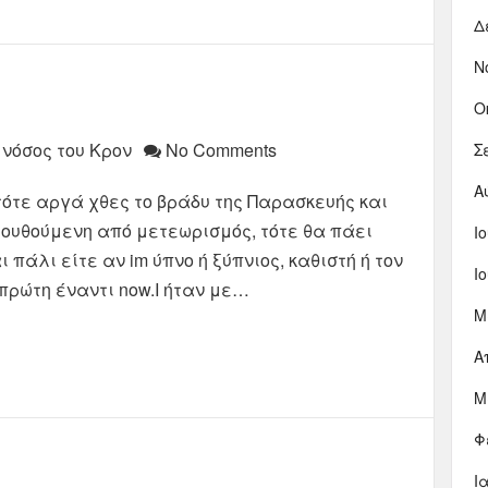
Δ
Ν
Ο
 νόσος του Κρον
No Comments
Σ
Α
ότε αργά χθες το βράδυ της Παρασκευής και
ουθούμενη από μετεωρισμός, τότε θα πάει
Ι
 πάλι είτε αν im ύπνο ή ξύπνιος, καθιστή ή τον
Ι
 πρώτη έναντι now.I ήταν με…
Μ
Α
Μ
Φ
Ι