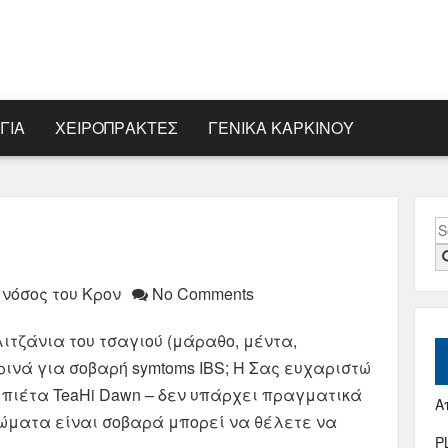
ΓΊΑ
ΧΕΙΡΟΠΡΆΚΤΕΣ
ΓΕΝΙΚΆ ΚΑΡΚΊΝΟΥ
S
fo
 νόσος του Κρον
No Comments
τζάνια του τσαγιού (μάραθο, μέντα,
ρινά για σοβαρή symtoms IBS; Η Σας ευχαριστώ
 πιέτα TeaHi Dawn – δεν υπάρχει πραγματικά
Α
τώματα είναι σοβαρά μπορεί να θέλετε να
P