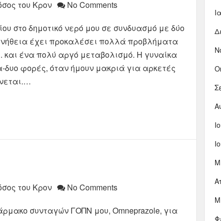
όσος του Κρον
No Comments
Ι
ου στο δημοτικό νερό μου σε συνδυασμό με δύο
Δ
συνήθεια έχει προκαλέσει πολλά προβλήματα
Ν
. και ένα πολύ αργό μεταβολισμό. Η γυναίκα
α-δυο φορές, όταν ήμουν μακριά για αρκετές
Ο
νεται.…
Σ
Α
Ι
Ι
Μ
Α
όσος του Κρον
No Comments
Μ
ρμακο συνταγών ΓΟΠΝ μου, Omneprazole, για
Φ