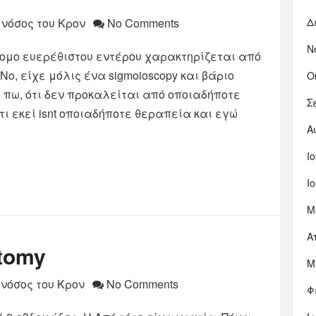
 νόσος του Κρον
No Comments
Δ
Ν
δρομο ευερέθιστου εντέρου χαρακτηρίζεται από
No, είχε μόλις ένα sigmoioscopy και βάριο
Ο
πω, ότι δεν προκαλείται από οποιαδήποτε
Σ
τι εκεί isnt οποιαδήποτε θεραπεία και εγώ
Α
Ι
Ι
Μ
Α
tomy
Μ
 νόσος του Κρον
No Comments
Φ