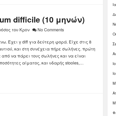
Ι
Δ
um difficile (10 μηνών)
Ν
νόσος του Κρον
No Comments
Ο
ω. Έχει γ diff για δεύτερη φορά. Είχε στις 8
Σ
αυτιού, και στη συνέχεια πήρε σωλήνες. πρώτη
Α
 από να πάρει τους σωλήνες και να είναι
ποσότητες αίματος, και υδαρής stooles,…
Ι
Ι
Μ
Α
Μ
Φ