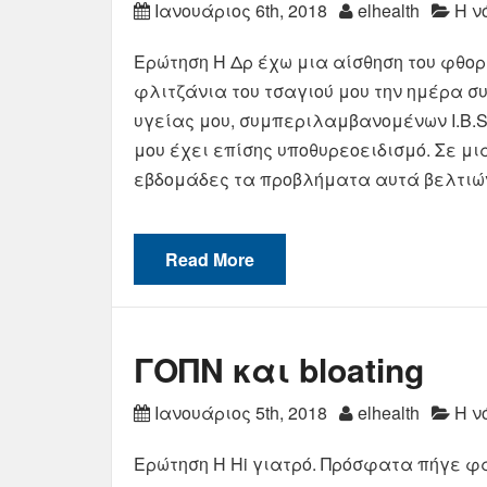
Ιανουάριος 6th, 2018
elhealth
Η ν
Ερώτηση Η Δρ έχω μια αίσθηση του φθορί
φλιτζάνια του τσαγιού μου την ημέρα 
υγείας μου, συμπεριλαμβανομένων I.B.S
μου έχει επίσης υποθυρεοειδισμό. Σε μι
εβδομάδες τα προβλήματα αυτά βελτιώ
Read More
ΓΟΠΝ και bloating
Ιανουάριος 5th, 2018
elhealth
Η ν
Ερώτηση Η Hi γιατρό. Πρόσφατα πήγε φά