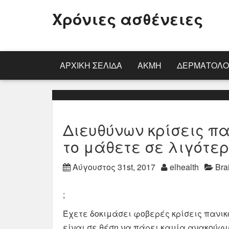
Χρόνιες ασθένειες
ΑΡΧΙΚΉ ΣΕΛΊΔΑ
ΑΚΜΉ
ΔΕΡΜΑΤΟΛΟ
Διευθύνων κρίσεις πα
το μάθετε σε λιγότε
Αύγουστος 31st, 2017
elhealth
Bra
;
Έχετε δοκιμάσει φοβερές κρίσεις πανικο
είναι σε θέση να πάρει καμία ανακούφ